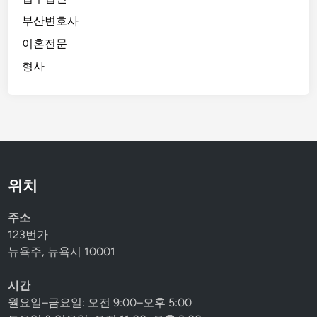
부산변호사
이혼전문
형사
위치
주소
123번가
뉴욕주, 뉴욕시 10001
시간
월요일–금요일: 오전 9:00–오후 5:00