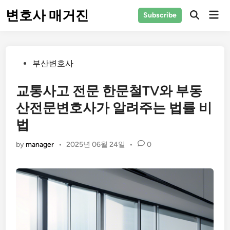
Skip
변호사 매거진
Mai
Subscribe
to
Men
content
Posted
부산변호사
in
교통사고 전문 한문철TV와 부동
산전문변호사가 알려주는 법률 비
법
by
manager
•
2025년 06월 24일
•
0