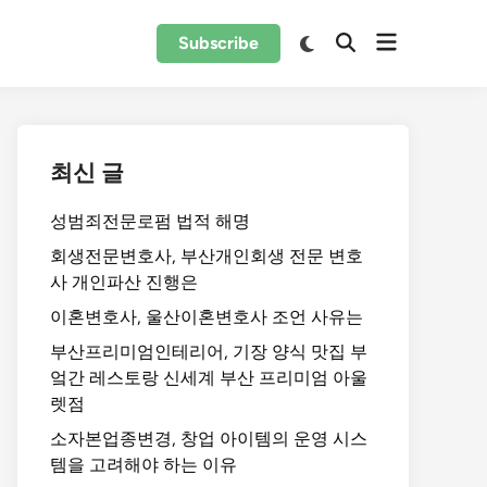
Subscribe
최신 글
성범죄전문로펌 법적 해명
회생전문변호사, 부산개인회생 전문 변호
사 개인파산 진행은
이혼변호사, 울산이혼변호사 조언 사유는
부산프리미엄인테리어, 기장 양식 맛집 부
엌간 레스토랑 신세계 부산 프리미엄 아울
렛점
소자본업종변경, 창업 아이템의 운영 시스
템을 고려해야 하는 이유