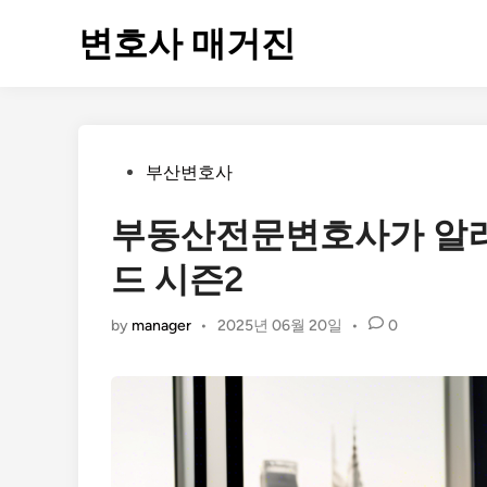
Skip
변호사 매거진
to
content
Posted
부산변호사
in
부동산전문변호사가 알려
드 시즌2
by
manager
•
2025년 06월 20일
•
0