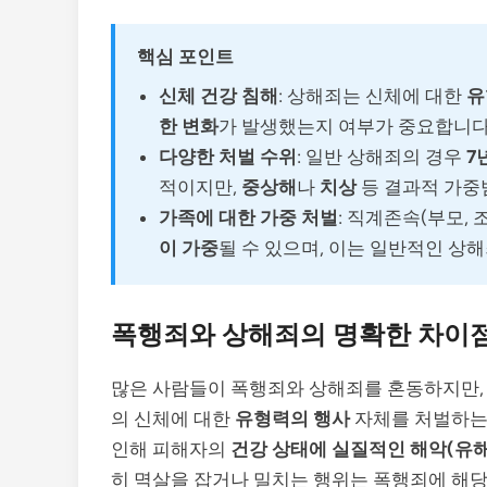
핵심 포인트
신체 건강 침해
: 상해죄는 신체에 대한
유
한 변화
가 발생했는지 여부가 중요합니다
다양한 처벌 수위
: 일반 상해죄의 경우
7
적이지만,
중상해
나
치상
등 결과적 가중
가족에 대한 가중 처벌
: 직계존속(부모,
이 가중
될 수 있으며, 이는 일반적인 상
폭행죄와 상해죄의 명확한 차이
많은 사람들이 폭행죄와 상해죄를 혼동하지만,
의 신체에 대한
유형력의 행사
자체를 처벌하는
인해 피해자의
건강 상태에 실질적인 해악(유해
히 멱살을 잡거나 밀치는 행위는 폭행죄에 해당