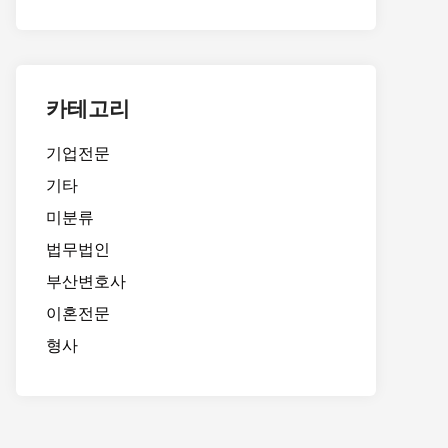
카테고리
기업전문
기타
미분류
법무법인
부산변호사
이혼전문
형사