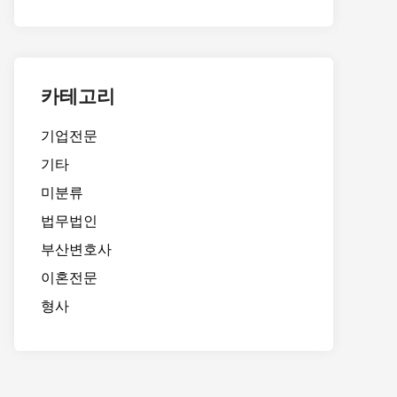
카테고리
기업전문
기타
미분류
법무법인
부산변호사
이혼전문
형사