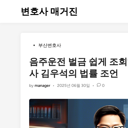
Skip
변호사 매거진
to
content
Posted
부산변호사
in
음주운전 벌금 쉽게 조
사 김우석의 법률 조언
by
manager
•
2025년 06월 30일
•
0