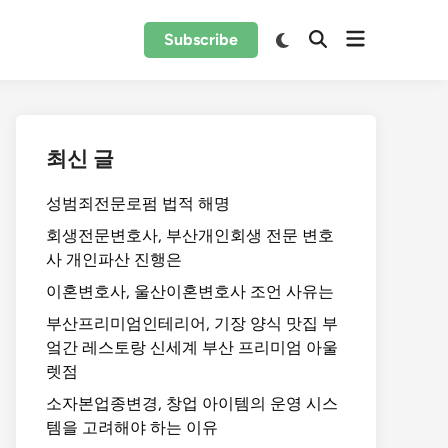
Subscribe
최신 글
성범죄전문로펌 법적 해명
회생전문변호사, 부산개인회생 전문 변호
사 개인파산 진행은
이혼변호사, 울산이혼변호사 조언 사유는
부산프리미엄인테리어, 기장 양식 맛집 부
엌간 레스토랑 신세계 부산 프리미엄 아울
렛점
소자본업종변경, 창업 아이템의 운영 시스
템을 고려해야 하는 이유