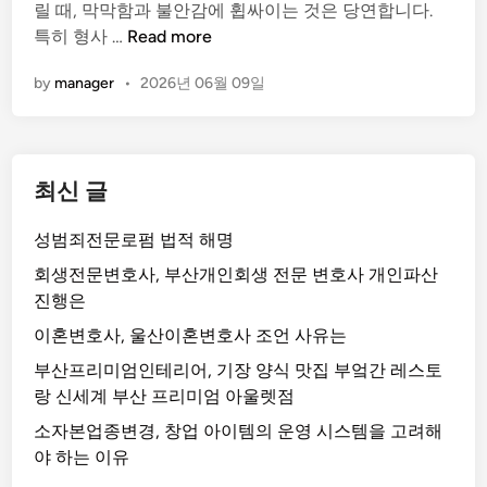
릴 때, 막막함과 불안감에 휩싸이는 것은 당연합니다.
i
폭
형
특히 형사 …
Read more
n
행
사
죄
by
manager
•
2026년 06월 09일
전
처
문
벌
변
,
호
전
최신 글
사
문
조
가
성범죄전문로펌 법적 해명
언
대
대
회생전문변호사, 부산개인회생 전문 변호사 개인파산
응
비
진행은
으
,
로
이혼변호사, 울산이혼변호사 조언 사유는
복
위
부산프리미엄인테리어, 기장 양식 맛집 부엌간 레스토
잡
기
랑 신세계 부산 프리미엄 아울렛점
한
극
사
소자본업종변경, 창업 아이템의 운영 시스템을 고려해
복
건
야 하는 이유
하
속
기