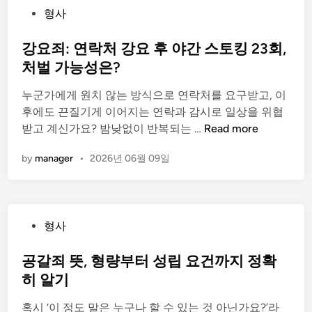
P
형사
펌
o
법
s
강요죄: 연락처 강요 후 야간 스토킹 23회,
적
t
처벌 가능성은?
해
e
명
누군가에게 원치 않는 방식으로 연락처를 요구받고, 이
d
후에도 끈질기게 이어지는 연락과 감시로 일상을 위협
i
강
받고 계신가요? 밤낮없이 반복되는 …
Read more
n
요
by
manager
•
2026년 06월 09일
죄
:
연
락
P
형사
처
o
강
s
공갈죄 뜻, 형량부터 성립 요건까지 정확
요
t
히 알기
후
e
야
혹시 ‘이 정도 말은 누구나 할 수 있는 것 아닌가요?’라
d
간