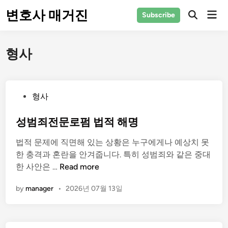
Skip
변호사 매거진
Mai
Subscribe
to
Men
content
형사
P
형사
o
s
성범죄전문로펌 법적 해명
t
법적 문제에 직면해 있는 상황은 누구에게나 예상치 못
e
한 충격과 혼란을 안겨줍니다. 특히 성범죄와 같은 중대
d
성
한 사안은 …
Read more
i
범
n
by
manager
•
2026년 07월 13일
죄
전
문
로