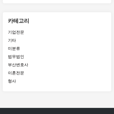
에
서
길
카테고리
을
찾
기업전문
다
기타
미분류
법무법인
부산변호사
이혼전문
형사