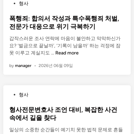
히
P
형사
과
알
o
대
기
s
폭행죄: 합의서 작성과 특수폭행죄 처벌,
응
t
전문가 대응으로 위기 극복하기
방
e
법
갑작스러운 조사 연락에 마음이 불안하고 막막하신가
d
알
요? ‘벌금으로 끝날까’, ‘기록이 남을까’ 하는 걱정에 잠
i
아
폭
못 이루고 계실지도 …
Read more
n
보
행
기
by
manager
•
2026년 06월 09일
죄
:
합
의
P
형사
서
o
작
s
형사전문변호사 조언 대비, 복잡한 사건
성
t
속에서 길을 찾다
과
e
특
일상의 소중한 순간들이 예기치 못한 법적 문제로 흔들
d
수