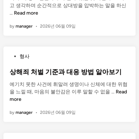
고 생각하며 순간적으로 상대방을 압박하는 말을 하신
i
스
공
…
Read more
n
토
갈
킹
by
manager
•
2026년 06월 09일
죄
2
뜻
3
,
회
형
,
P
형사
량
처
o
부
벌
s
상해죄 처벌 기준과 대응 방법 알아보기
터
가
t
성
능
예기치 못한 사건에 휘말려 생명이나 신체에 대한 위협
e
립
성
상
을 느낄 때, 마음의 불안감은 이루 말할 수 없을 …
Read
d
요
은
해
more
i
건
?
죄
n
까
by
manager
•
2026년 06월 09일
처
지
벌
정
기
확
준